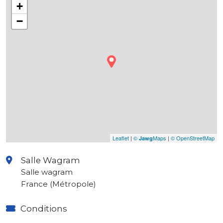
+
−
Leaflet
|
©
Maps
|
© OpenStreetMap
Jawg
Salle Wagram
Salle wagram
France (Métropole)
Conditions