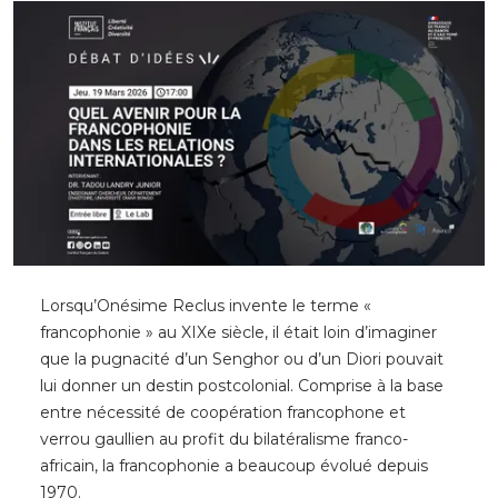
Lorsqu’Onésime Reclus invente le terme «
francophonie » au XIXe siècle, il était loin d’imaginer
que la pugnacité d’un Senghor ou d’un Diori pouvait
lui donner un destin postcolonial. Comprise à la base
entre nécessité de coopération francophone et
verrou gaullien au profit du bilatéralisme franco-
africain, la francophonie a beaucoup évolué depuis
1970.