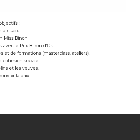
jectifs :
 africain.
ion Miss Binon.
 avec le Prix Binon d’Or.
 et de formations (masterclass, ateliers).
la cohésion sociale.
lins et les veuves.
ouvoir la paix