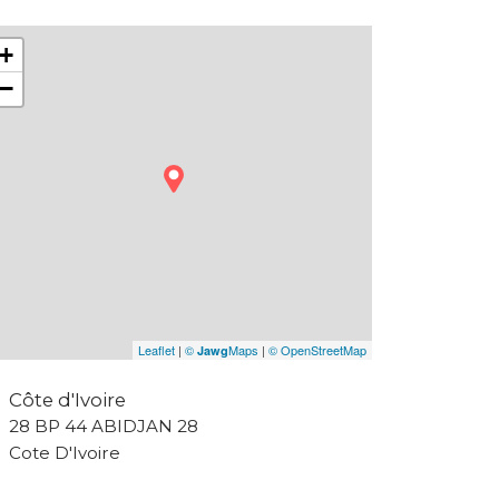
+
−
Leaflet
|
©
Maps
|
© OpenStreetMap
Jawg
Côte d'Ivoire
28 BP 44 ABIDJAN 28
Cote D'Ivoire