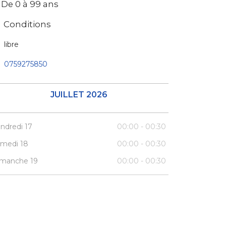
De 0 à 99 ans
Conditions
libre
0759275850
JUILLET 2026
ndredi 17
00:00 - 00:30
medi 18
00:00 - 00:30
manche 19
00:00 - 00:30