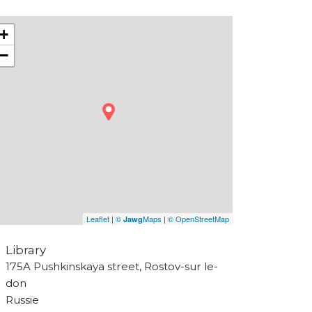
+
−
Leaflet
|
©
Maps
|
© OpenStreetMap
Jawg
Library
175A Pushkinskaya street, Rostov-sur le-
don
Russie