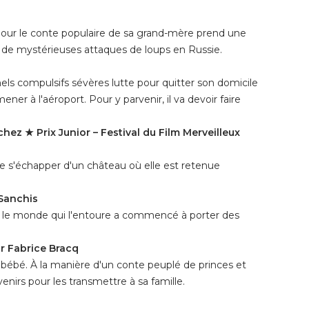
n pour le conte populaire de sa grand-mère prend une
ce de mystérieuses attaques de loups en Russie.
s compulsifs sévères lutte pour quitter son domicile
ener à l'aéroport. Pour y parvenir, il va devoir faire
hez ★ Prix Junior – Festival du Film Merveilleux
de s'échapper d'un château où elle est retenue
 Sanchis
ue le monde qui l'entoure a commencé à porter des
r Fabrice Bracq
bébé. À la manière d'un conte peuplé de princes et
enirs pour les transmettre à sa famille.