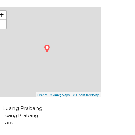
+
−
Leaflet
|
©
Maps
|
© OpenStreetMap
Jawg
Luang Prabang
Luang Prabang
Laos