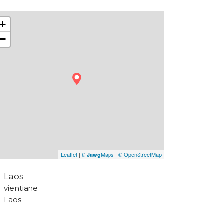
+
−
Leaflet
|
©
Maps
|
© OpenStreetMap
Jawg
Laos
vientiane
Laos