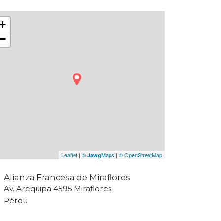
+
−
Leaflet
|
©
Maps
|
© OpenStreetMap
Jawg
Alianza Francesa de Miraflores
Av. Arequipa 4595 Miraflores
Pérou