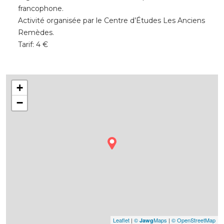
francophone.
Activité organisée par le Centre d’Études Les Anciens
Remèdes.
Tarif: 4 €
+
−
Leaflet
|
©
Maps
|
© OpenStreetMap
Jawg